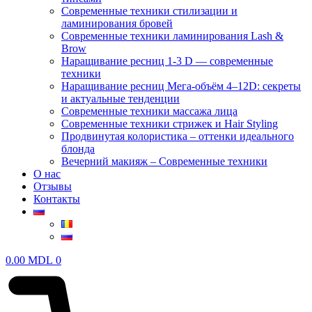
Современные техники стилизации и
ламинирования бровей
Современные техники ламинирования Lash &
Brow
Наращивание ресниц 1-3 D — современные
техники
Наращивание ресниц Мега-объём 4–12D: секреты
и актуальные тенденции
Современные техники массажа лица
Современные техники стрижек и Hair Styling
Продвинутая колористика – оттенки идеального
блонда
Вечерний макияж – Современные техники
О нас
Отзывы
Контакты
0.00
MDL
0