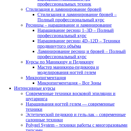
профессиональных техник
Стилизация и ламинирование бровей
Стилизация и ламинирование бровей –
Полный профессиональный курс
Ресницы – наращивание и ламинирование
Наращивание ресниц 1–3D – Полный
профессиональный курс
Наращивание ресниц 4D–12D – Техники
продвинутого объёма
Ламинирование ресниц и бровей – Полный
профессиональный курс
Курсы по Маникюру и Педикюру
Мастер маникюра-педикюра и
моделирования ногтей гелем
Микропигментация
Микропигментация – Все Зоны
Интенсивные курсы
Современные техники восковой эпиляции и
шугаринга
Наращивания ногтей гелем — современные
техники
Эстетический педикюр и гель-лак – современные
салонные техники
Polygel System – техники работы с многоразовыми
типсами