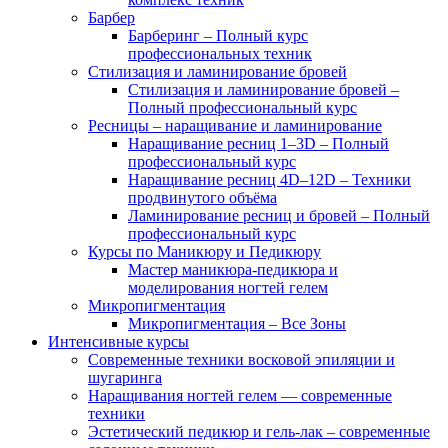
Барбер
Барберинг – Полный курс
профессиональных техник
Стилизация и ламинирование бровей
Стилизация и ламинирование бровей –
Полный профессиональный курс
Ресницы – наращивание и ламинирование
Наращивание ресниц 1–3D – Полный
профессиональный курс
Наращивание ресниц 4D–12D – Техники
продвинутого объёма
Ламинирование ресниц и бровей – Полный
профессиональный курс
Курсы по Маникюру и Педикюру
Мастер маникюра-педикюра и
моделирования ногтей гелем
Микропигментация
Микропигментация – Все Зоны
Интенсивные курсы
Современные техники восковой эпиляции и
шугаринга
Наращивания ногтей гелем — современные
техники
Эстетический педикюр и гель-лак – современные