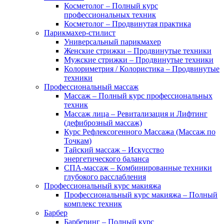
Косметолог – Полный курс
профессиональных техник
Косметолог – Продвинутая практика
Парикмахер-стилист
Универсальный парикмахер
Женские стрижки – Продвинутые техники
Мужские стрижки – Продвинутые техники
Колориметрия / Колористика – Продвинутые
техники
Профессиональный массаж
Массаж – Полный курс профессиональных
техник
Массаж лица – Ревитализация и Лифтинг
(дефиброзный массаж)
Курс Рефлексогенного Массажа (Массаж по
Точкам)
Тайский массаж – Искусство
энергетического баланса
СПА-массаж – Комбинированные техники
глубокого расслабления
Профессиональный курс макияжа
Профессиональный курс макияжа – Полный
комплекс техник
Барбер
Барберинг – Полный курс