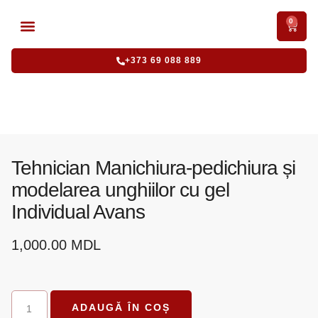
0
CURSURI ACREDITATE
CURSURI INTENSIVE
+373 69 088 889
Tehnician Manichiura-pedichiura și
modelarea unghiilor cu gel
Individual Avans
1,000.00
MDL
ADAUGĂ ÎN COȘ