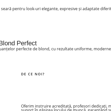
eară pentru look-uri elegante, expresive și adaptate diferit
Blond Perfect
nuanțelor perfecte de blond, cu rezultate uniforme, moderne 
DE CE NOI?
Oferim instruire acreditată, profesori dedicați, m
suport în găsirea locului de muncă, garantând s