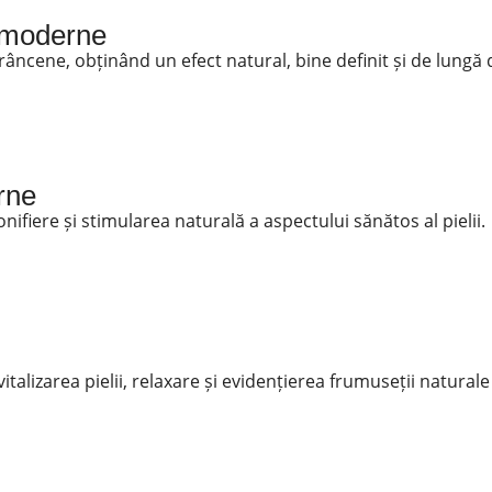
i moderne
ncene, obținând un efect natural, bine definit și de lungă 
rne
ifiere și stimularea naturală a aspectului sănătos al pielii.
alizarea pielii, relaxare și evidențierea frumuseții naturale 