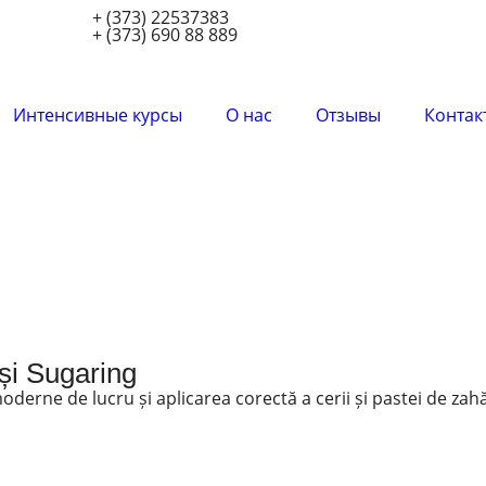
+ (373) 22537383
+ (373) 690 88 889
Интенсивные курсы
О нас
Отзывы
Контак
și Sugaring
derne de lucru și aplicarea corectă a cerii și pastei de zahă