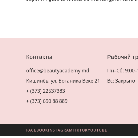
Контакты
Рабочий г
office@beautyacademy.md
Пн–Сб: 9:00–
Кишинёв, ул. Ботаника Веке 21
Вс: Закрыто
+ (373) 22537383
+ (373) 690 88 889
FACEBOOK
INSTAGRAM
TIKTOK
YOUTUBE