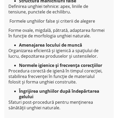
Structura manichiurii false
Definirea unghiei tehnice: apex, liniile de
tensiune, punctele de echilibru.
Formele unghiilor false și criterii de alegere
Forme ovale, migdală, pătrată, adaptarea formei
în funcție de morfologia unghiei naturale.
Amenajarea locului de muncă
Organizarea eficientă și igienică a spațiului de
lucru, depozitarea produselor și ustensilelor.
Normele igienice și frecvența corecțiilor
Procedura corectă de igienă în timpul corecției,
stabilirea frecvenței în funcție de materialul
folosit și forma unghiei construite.
Îngrijirea unghiilor după îndepărtarea
gelului
Sfaturi post-procedură pentru menținerea
sănătății unghiei naturale.