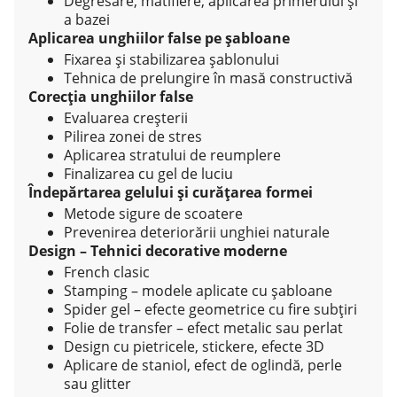
Degresare, matifiere, aplicarea primerului și
a bazei
Aplicarea unghiilor false pe șabloane
Fixarea și stabilizarea șablonului
Tehnica de prelungire în masă constructivă
Corecția unghiilor false
Evaluarea creșterii
Pilirea zonei de stres
Aplicarea stratului de reumplere
Finalizarea cu gel de luciu
Îndepărtarea gelului și curățarea formei
Metode sigure de scoatere
Prevenirea deteriorării unghiei naturale
Design – Tehnici decorative moderne
French clasic
Stamping – modele aplicate cu șabloane
Spider gel – efecte geometrice cu fire subțiri
Folie de transfer – efect metalic sau perlat
Design cu pietricele, stickere, efecte 3D
Aplicare de staniol, efect de oglindă, perle
sau glitter