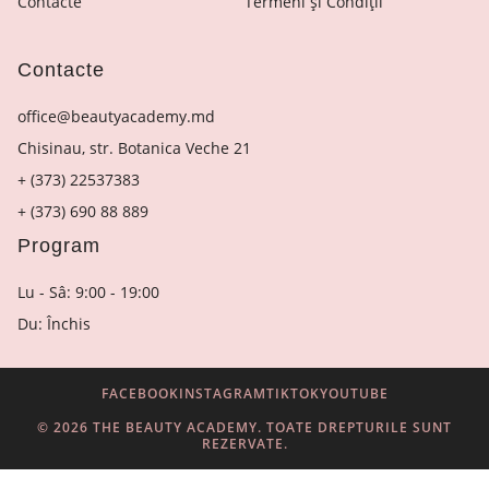
Contacte
Termeni și Condiții
Contacte
office@beautyacademy.md
Chisinau, str. Botanica Veche 21
+ (373) 22537383
+ (373) 690 88 889
Program
Lu - Sâ: 9:00 - 19:00
Du: Închis
FACEBOOK
INSTAGRAM
TIKTOK
YOUTUBE
© 2026 THE BEAUTY ACADEMY. TOATE DREPTURILE SUNT
REZERVATE.