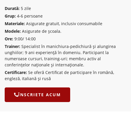
Durată:
5 zile
Grup:
4-6 persoane
Materiale:
Asigurate gratuit, inclusiv consumabile
Modele:
Asigurate de școala.
Ore:
9:00/ 14:00
Trainer:
Specialist în manichiura-pedichiură și alungirea
unghiilor; 9 ani experiență în domeniu. Participant la
numeroase cursuri, training-uri; membru activ al
conferințelor naționale și internaționale.
Certificare:
Se oferă Certificat de participare în română,
engleză, italiană şi rusă
ÎNSCRIETE ACUM