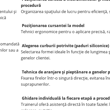
procedură
ntului și
Organizarea spațiului de lucru pentru eficiență, s
nică
Poziționarea cursantei la model
Tehnici ergonomice pentru o aplicare precisă, ra
recomandată
Alegerea curburii potrivite (paduri siliconice)
hilor sau a
Selectarea formei ideale în funcție de lungimea ș
genelor clientei.
Tehnica de aranjare și pieptănare a genelor 
Fixarea firelor într-o singură direcție, evitarea î
suprapunerilor.
Ghidare individuală la fiecare etapă a proced
Trainerul oferă asistență directă în toate fazele: li