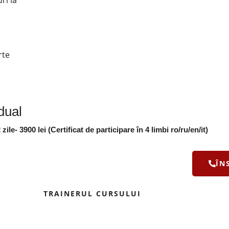
ri la
rte
idual
zile- 3900 lei
(Certificat de participare în 4 limbi ro/ru/en/it)
ÎN
TRAINERUL CURSULUI