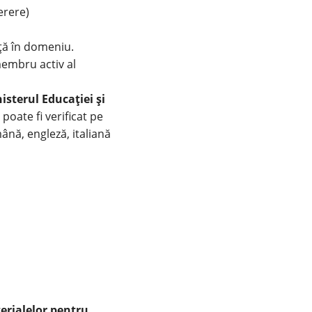
erere)
ță în domeniu.
membru activ al
isterul Educației și
poate fi verificat pe
mână, engleză, italiană
erialelor pentru