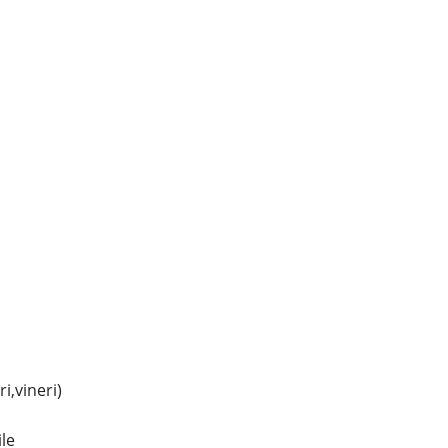
i,vineri)
ile