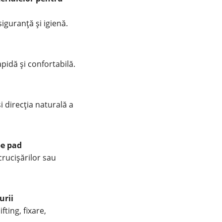
iguranță și igienă.
pidă și confortabilă.
i direcția naturală a
pe pad
ncrucișărilor sau
urii
fting, fixare,