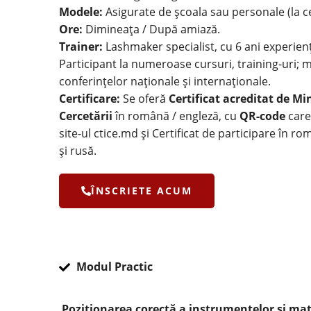
Modele:
Asigurate de școala sau personale (la c
Ore:
Dimineața / După amiază.
Trainer:
Lashmaker specialist, cu 6 ani experien
Participant la numeroase cursuri, training-uri; 
conferințelor naționale și internaționale.
Certificare:
Se oferă
Certificat acreditat de Min
Cercetării
în română / engleză, cu
QR-code
care 
site-ul ctice.md și Certificat de participare în ro
şi rusă.
ÎNSCRIETE ACUM
Modul Practic
Poziționarea corectă a instrumentelor și mat