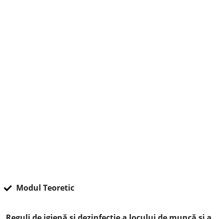
Modul Teoretic
Reguli de igienă și dezinfecție a locului de muncă și a