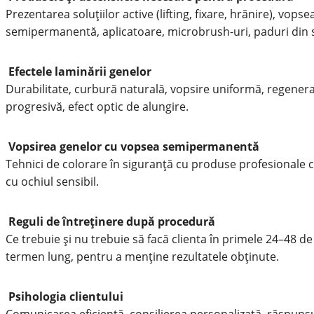
Prezentarea soluțiilor active (lifting, fixare, hrănire), vopse
semipermanentă, aplicatoare, microbrush-uri, paduri din si
Efectele laminării genelor
Durabilitate, curbură naturală, vopsire uniformă, regener
progresivă, efect optic de alungire.
Vopsirea genelor cu vopsea semipermanentă
Tehnici de colorare în siguranță cu produse profesionale 
cu ochiul sensibil.
Reguli de întreținere după procedură
Ce trebuie și nu trebuie să facă clienta în primele 24–48 de
termen lung, pentru a menține rezultatele obținute.
Psihologia clientului