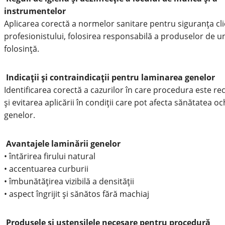
instrumentelor
Aplicarea corectă a normelor sanitare pentru siguranța clie
profesionistului, folosirea responsabilă a produselor de u
folosință.
Indicații și contraindicații pentru laminarea genelor
Identificarea corectă a cazurilor în care procedura este 
și evitarea aplicării în condiții care pot afecta sănătatea oc
genelor.
Avantajele laminării genelor
• întărirea firului natural
• accentuarea curburii
• îmbunătățirea vizibilă a densității
• aspect îngrijit și sănătos fără machiaj
Produsele și ustensilele necesare pentru procedură