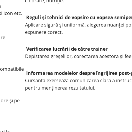
colorare, nutriție.
a
licon etc.
Reguli și tehnici de vopsire cu vopsea semi
Aplicare sigură și uniformă, alegerea nuanței pot
expunere corect.
are
Verificarea lucrării de către trainer
Depistarea greșelilor, corectarea acestora și fe
compatibile
Informarea modelelor despre îngrijirea post
Cursanta exersează comunicarea clară a instrucț
pentru menținerea rezultatului.
 ore și pe