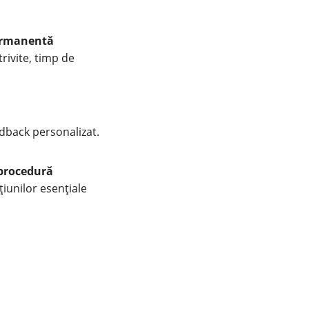
permanentă
rivite, timp de
edback personalizat.
-procedură
iunilor esențiale