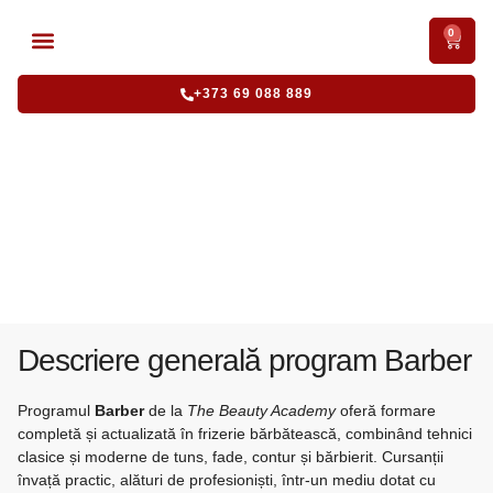
0
CURSURI ACREDITATE
CURSURI INTENSIVE
+373 69 088 889
Barber
Descriere generală program Barber
Programul
Barber
de la
The Beauty Academy
oferă formare
completă și actualizată în frizerie bărbătească, combinând tehnici
clasice și moderne de tuns, fade, contur și bărbierit. Cursanții
învață practic, alături de profesioniști, într-un mediu dotat cu