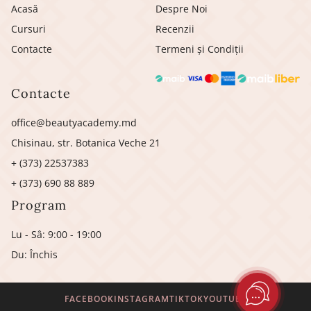
Acasă
Despre Noi
Cursuri
Recenzii
Contacte
Termeni și Condiții
Contacte
office@beautyacademy.md
Chisinau, str. Botanica Veche 21
+ (373) 22537383
+ (373) 690 88 889
Program
Lu - Sâ: 9:00 - 19:00
Du: Închis
FACEBOOK
INSTAGRAM
TIKTOK
YOUTUBE