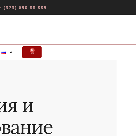
+ (373) 690 88 889
0
ия и
вание