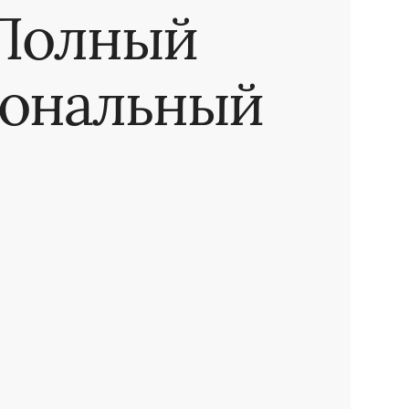
 Полный
ональный