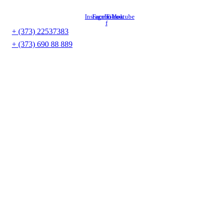
Перейти
к
Instagram
Facebook-
Tiktok
Youtube
f
содержимому
+ (373) 22537383
+ (373) 690 88 889