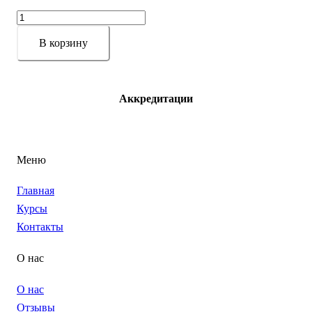
Количество
товара
Стилизация
В корзину
и
ламинирование
бровей
–
Аккредитации
Полный
профессиональный
курс
Individual
Меню
Главная
Курсы
Контакты
О нас
О нас
Отзывы