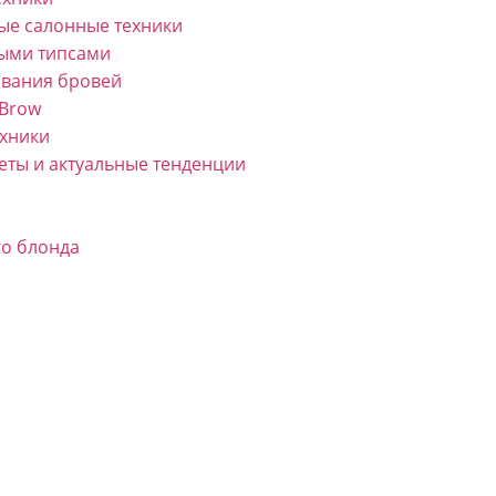
ные салонные техники
выми типсами
ования бровей
 Brow
ехники
еты и актуальные тенденции
го блонда