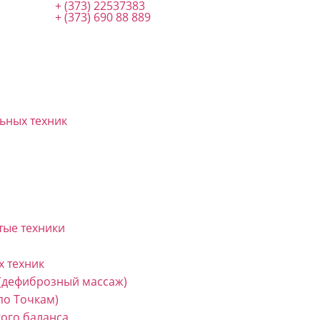
+ (373) 22537383
+ (373) 690 88 889
ьных техник
тые техники
 техник
 (дефиброзный массаж)
по Точкам)
кого баланса