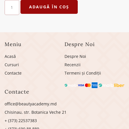
ADAUGĂ ÎN COȘ
Meniu
Despre Noi
Acasă
Despre Noi
Cursuri
Recenzii
Contacte
Termeni și Condiții
Contacte
office@beautyacademy.md
Chisinau, str. Botanica Veche 21
+ (373) 22537383
+ (373) 690 88 889