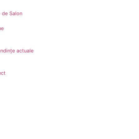
e de Salon
ne
ndințe actuale
ect