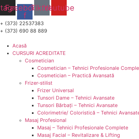
Sari
stagram
Facebook-
Tiktok
Youtube
la
f
conținut
+ (373) 22537383
+ (373) 690 88 889
Acasă
CURSURI ACREDITATE
Cosmetician
Cosmetician – Tehnici Profesionale Comple
Cosmetician – Practică Avansată
Frizer-stilist
Frizer Universal
Tunsori Dame – Tehnici Avansate
Tunsori Bărbați – Tehnici Avansate
Colorimetrie/ Coloristică – Tehnici Avansat
Masaj Profesional
Masaj – Tehnici Profesionale Complete
Masaj Facial – Revitalizare & Lifting