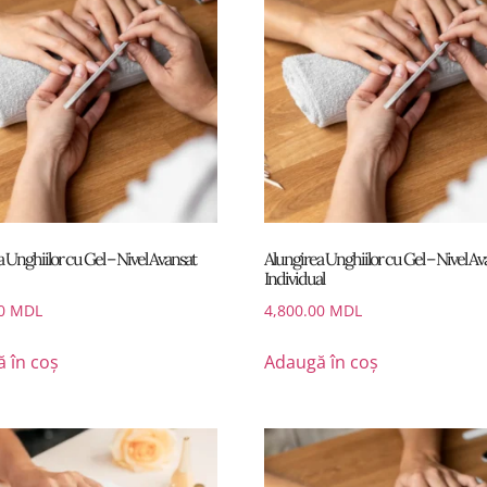
 Unghiilor cu Gel – Nivel Avansat
Alungirea Unghiilor cu Gel – Nivel Av
Individual
00
MDL
4,800.00
MDL
 în coș
Adaugă în coș