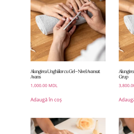
Alungirea Unghiilor cu Gel – Nivel Avansat
Alungirea
Avans
Grup
1,000.00
MDL
3,800.
Adaugă în coș
Adaugă