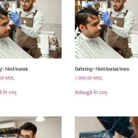
 – Nivel Avansat
Barbering – Nivel Avansat Avans
.00
MDL
1,000.00
MDL
 în coș
Adaugă în coș