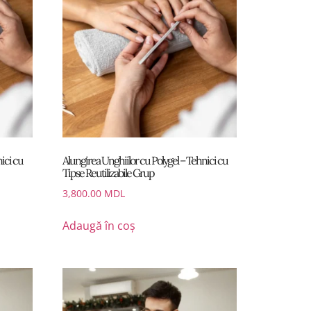
nici cu
Alungirea Unghiilor cu Polygel – Tehnici cu
Tipse Reutilizabile Grup
3,800.00
MDL
Adaugă în coș