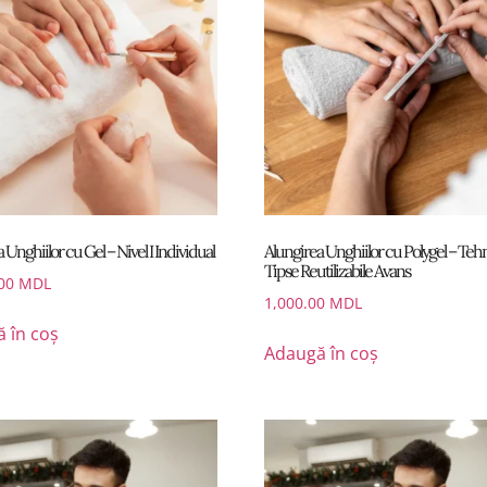
 Unghiilor cu Gel – Nivel I Individual
Alungirea Unghiilor cu Polygel – Teh
Tipse Reutilizabile Avans
.00
MDL
1,000.00
MDL
 în coș
Adaugă în coș