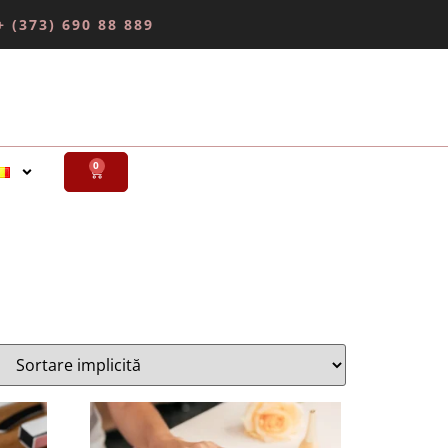
+ (373) 690 88 889
0