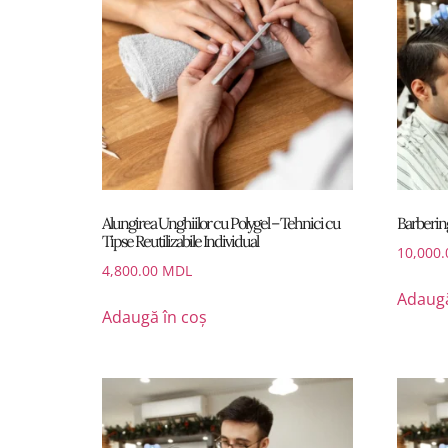
Alungirea Unghiilor cu Polygel – Tehnici cu
Barbering
Tipse Reutilizabile Individual
10,000
4,800.00
MDL
Adaugă
Adaugă în coș