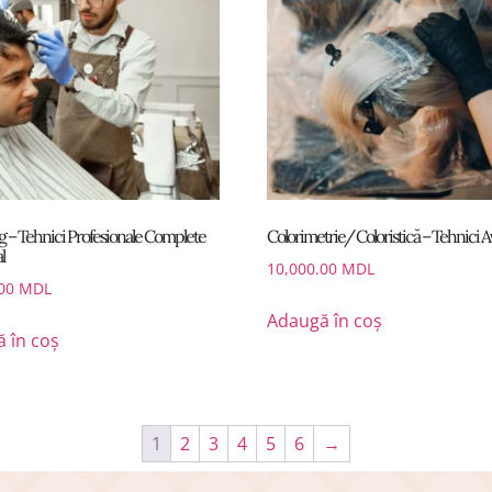
g – Tehnici Profesionale Complete
Colorimetrie/ Coloristică – Tehnici 
l
10,000.00
MDL
.00
MDL
Adaugă în coș
 în coș
1
2
3
4
5
6
→